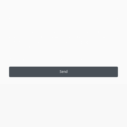
Ich bin damit einverstanden, dass diese Daten zum Zwecke
der Kontaktaufnahme gespeichert und verarbeitet werden.
Mir ist bekannt, dass ich meine Einwilligung jederzeit
widerrufen kann.
*
*Bitte füllen Sie alle erforderlichen Felder aus.
Send